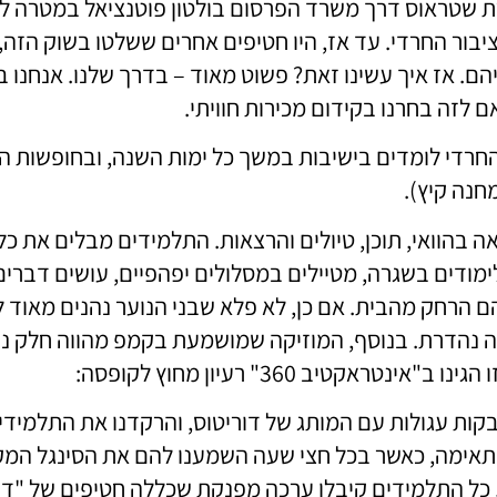
נו חברת שטראוס דרך משרד הפרסום בולטון פוטנציאל במטרה
יבור החרדי. עד אז, היו חטיפים אחרים ששלטו בשוק הזה, 
אם לזה בחרנו בקידום מכירות חוויתי.
 החרדי לומדים בישיבות במשך כל ימות השנה, ובחופשות ה
חנה קיץ).
בהוואי, תוכן, טיולים והרצאות. התלמידים מבלים את כל
ימודים בשגרה, מטיילים במסלולים יפהפיים, עושים דברי
ם הרחק מהבית. אם כן, לא פלא שבני הנוער נהנים מאוד 
ה נהדרת. בנוסף, המוזיקה שמושמעת בקמפ מהווה חלק ני
טראקטיב 360" רעיון מחוץ לקופסה:
בקות עגולות עם המותג של דוריטוס, והרקדנו את התלמיד
תאימה, כאשר בכל חצי שעה השמענו להם את הסינגל המק
ע, כל התלמידים קיבלו ערכה מפנקת שכללה חטיפים של "ד