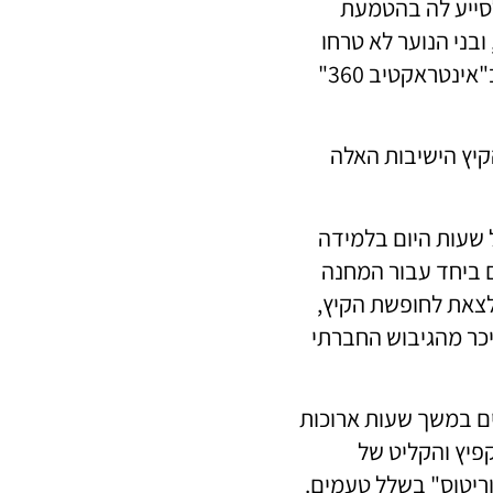
 לסייע לה בהטמעת
ובני הנוער לא טרחו
לנסות את דוריטוס בהמוניהם. אז איך עשינו זאת? פשוט מאוד – בדרך שלנו. אנחנו ב"אינטראקטיב 360"
קיץ הישיבות האלה
 שעות היום בלמידה
ם ביחד עבור המחנה
לצאת לחופשת הקיץ,
כר מהגיבוש החברתי
ים במשך שעות ארוכות
פיץ והקליט של
וריטוס" בשלל טעמים.