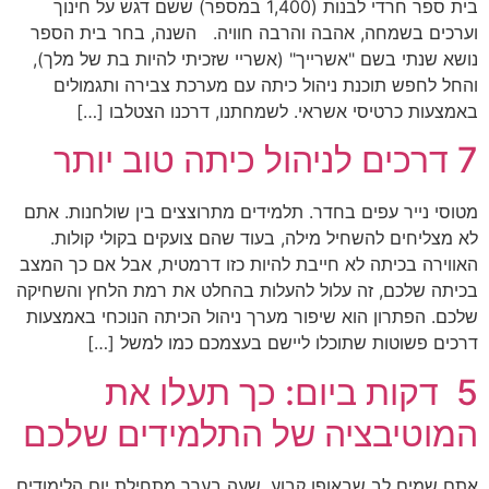
בית ספר חרדי לבנות (1,400 במספר) ששם דגש על חינוך
וערכים בשמחה, אהבה והרבה חוויה. השנה, בחר בית הספר
נושא שנתי בשם "אשרייך" (אשריי שזכיתי להיות בת של מלך),
והחל לחפש תוכנת ניהול כיתה עם מערכת צבירה ותגמולים
באמצעות כרטיסי אשראי. לשמחתנו, דרכנו הצטלבו […]
7 דרכים לניהול כיתה טוב יותר
מטוסי נייר עפים בחדר. תלמידים מתרוצצים בין שולחנות. אתם
לא מצליחים להשחיל מילה, בעוד שהם צועקים בקולי קולות.
האווירה בכיתה לא חייבת להיות כזו דרמטית, אבל אם כך המצב
בכיתה שלכם, זה עלול להעלות בהחלט את רמת הלחץ והשחיקה
שלכם. הפתרון הוא שיפור מערך ניהול הכיתה הנוכחי באמצעות
דרכים פשוטות שתוכלו ליישם בעצמכם כמו למשל […]
5 דקות ביום: כך תעלו את
המוטיבציה של התלמידים שלכם
אתם שמים לב שבאופן קבוע, שעה בערך מתחילת יום הלימודים,