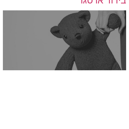
בידוד או סגר
כך תוכלו לעזור לילדיכם להתמודד עם בדידות במהלך בידוד או
סגר עד סוף שנת 2019, רוב הילדים בילו את ימיהם
באינטראקציה מתמדת עם בני משפחה, חברים, מורים ושכנים.
ואז, התפרצה מגפת הקורונה. כדי למנוע את התפשטות נגיף